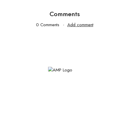
Comments
0 Comments
Add comment
Empowering innovation, igniting future
leaders. Teknofest Pakistan –
where technology meets limitless
possibilities